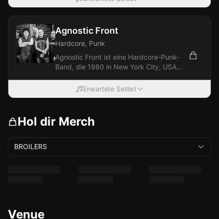
Agnostic Front
Hardcore, Punk
Agnostic Front ist eine Hardcore-Punk-
Band, die 1980 in New York City, USA,
gegründet wurde. Sie gelten als einer
der...
Erwartete Setlist
Hol dir Merch
BROILERS
Venue