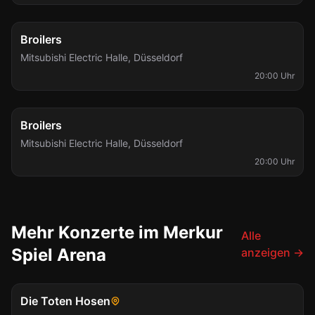
Mi., 23. Dez.
Broilers
Mitsubishi Electric Halle
,
Düsseldorf
20:00 Uhr
Fr., 25. Dez.
Broilers
Mitsubishi Electric Halle
,
Düsseldorf
20:00 Uhr
Mehr Konzerte im Merkur
Alle
Spiel Arena
anzeigen
→
Sa., 10. Juli
Die Toten Hosen