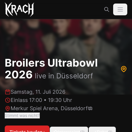
Broilers Ultrabowl
2026
live in
Düsseldorf
Samstag, 11. Juli 2026
Einlass 17:00
•
19:30 Uhr
Merkur Spiel Arena
,
Düsseldorf
Stimmt was nicht?
Interessiert
Dabei
(
2
)
(
1
)