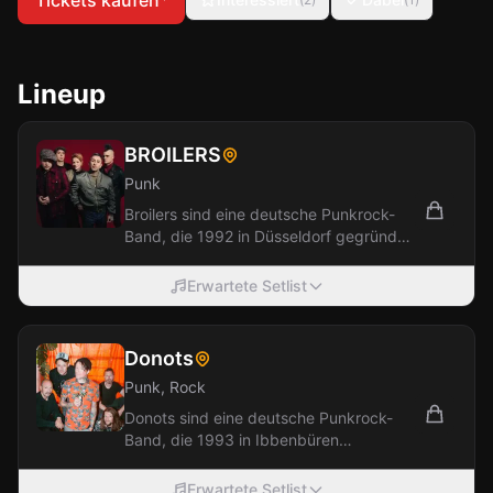
Tickets kaufen
*
Lineup
BROILERS
Punk
Broilers sind eine deutsche Punkrock-
Band, die 1992 in Düsseldorf gegründet
wurde. Ihre Musik beinhaltet Elemente
aus...
Erwartete Setlist
Donots
Punk, Rock
Donots sind eine deutsche Punkrock-
Band, die 1993 in Ibbenbüren
gegründet wurde. Sie sind eine der
erfolgreichsten...
Erwartete Setlist