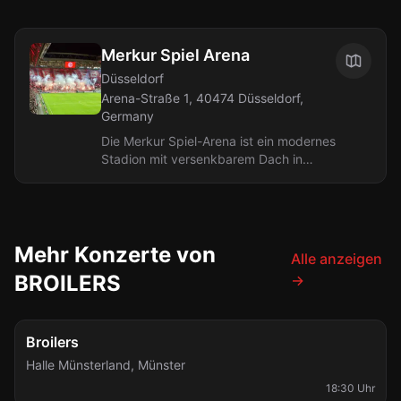
Merkur Spiel Arena
Düsseldorf
Arena-Straße 1, 40474 Düsseldorf,
Germany
Die Merkur Spiel-Arena ist ein modernes
Stadion mit versenkbarem Dach in
Düsseldorf, fertiggestellt 2004. Es fasst
54.600 Zuschauer bei...
Mehr Konzerte von
Alle anzeigen
BROILERS
→
Fr., 4. Sept.
Broilers
Halle Münsterland
,
Münster
18:30 Uhr