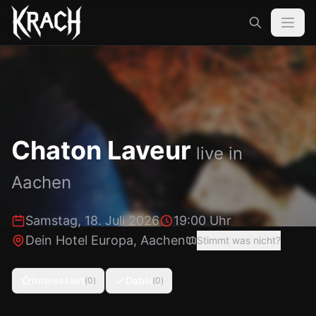
Chaton Laveur
live in
Aachen
Samstag, 18. Juli 2026
19:00 Uhr
Dein Hotel Europa
,
Aachen
Stimmt was nicht?
Interessiert
Dabei
(
0
)
(
0
)