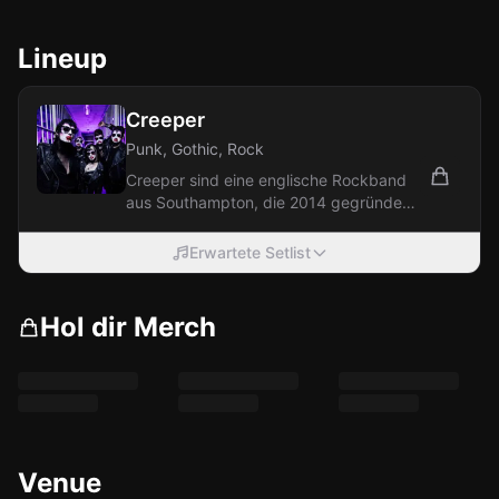
Lineup
Creeper
Punk, Gothic, Rock
Creeper sind eine englische Rockband
aus Southampton, die 2014 gegründet
wurde. Angeführt von Sänger Will
Gould...
Erwartete Setlist
Hol dir Merch
Venue