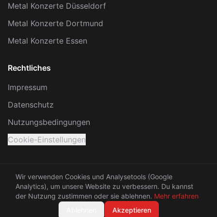
Metal Konzerte Düsseldorf
Metal Konzerte Dortmund
Metal Konzerte Essen
Rechtliches
Impressum
Datenschutz
Nutzungsbedingungen
Cookie-Einstellungen
Wir verwenden Cookies und Analysetools (Google
Analytics), um unsere Website zu verbessern. Du kannst
© 2026 KRACH. Alle Rechte vorbehalten.
der Nutzung zustimmen oder sie ablehnen.
Mehr erfahren
Made with 🤘 between Rhein and Ruhr
Ablehnen
Akzeptieren