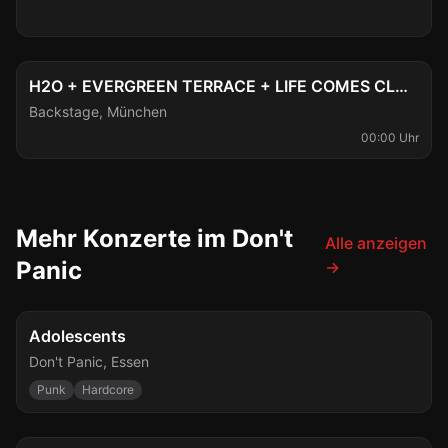
Mo., 10. Aug.
H2O + EVERGREEN TERRACE + LIFE COMES CLOSER + BALE
Backstage
,
München
00:00 Uhr
Mehr Konzerte im Don't
Alle anzeigen
Panic
→
So., 16. Aug.
Adolescents
Don't Panic
,
Essen
Punk
Hardcore