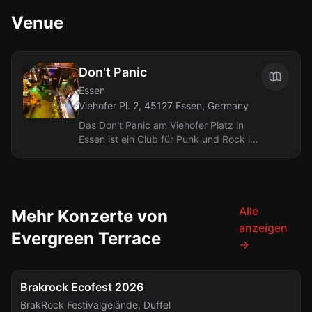
Venue
Don't Panic
Essen
Viehofer Pl. 2, 45127 Essen, Germany
Das Don't Panic am Viehofer Platz in
Essen ist ein Club für Punk und Rock im
Herzen des Ruhrgebiets, betrieben von
den Gründern des Vinyl-Labels...
Alle
Mehr Konzerte von
anzeigen
Evergreen Terrace
→
FESTIVAL
Fr., 7. Aug.
Brakrock Ecofest 2026
BrakRock Festivalgelände
,
Duffel