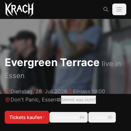
Evergreen Terrace
live in
Essen
Dienstag, 28. Juli 2026
Einlass 19:00
Don't Panic
,
Essen
Stimmt was nicht?
Tickets kaufen
Interessiert
Dabei
(
0
)
(
0
)
*