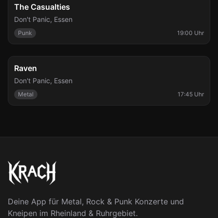
Fr., 21. Aug.
The Casualties
Don't Panic
,
Essen
Punk
19:00 Uhr
So., 6. Sept.
Raven
Don't Panic
,
Essen
Metal
17:45 Uhr
Deine App für Metal, Rock & Punk Konzerte und
Kneipen im Rheinland & Ruhrgebiet.