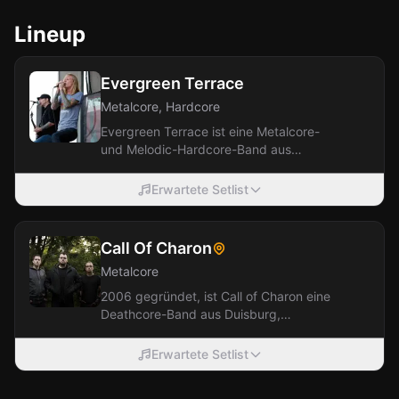
Lineup
Evergreen Terrace
Metalcore, Hardcore
Evergreen Terrace ist eine Metalcore-
und Melodic-Hardcore-Band aus
Jacksonville, Florida, die 1999
gegründet wurde....
Erwartete Setlist
Call Of Charon
Metalcore
2006 gegründet, ist Call of Charon eine
Deathcore-Band aus Duisburg,
Deutschland. Der melodische und
schwere Sound der...
Erwartete Setlist