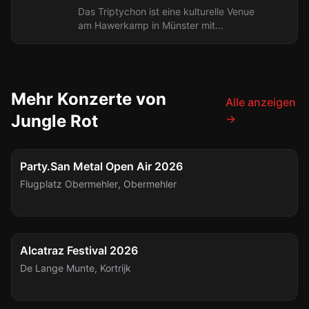
Das Triptychon ist eine kulturelle Venue
am Hawerkamp in Münster mit
industriellem Ambiente. Teil eines
größeren Kulturkomplexes,
veranstaltet...
Mehr Konzerte von
Alle anzeigen
Jungle Rot
→
FESTIVAL
Fr., 7. Aug.
Party.San Metal Open Air 2026
Flugplatz Obermehler
,
Obermehler
FESTIVAL
Sa., 8. Aug.
Alcatraz Festival 2026
De Lange Munte
,
Kortrijk