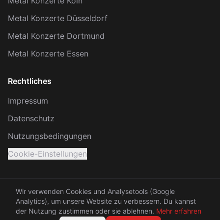
Metal Konzerte Köln
Metal Konzerte Düsseldorf
Metal Konzerte Dortmund
Metal Konzerte Essen
Rechtliches
Impressum
Datenschutz
Nutzungsbedingungen
Cookie-Einstellungen
Wir verwenden Cookies und Analysetools (Google
Analytics), um unsere Website zu verbessern. Du kannst
© 2026 KRACH. Alle Rechte vorbehalten.
der Nutzung zustimmen oder sie ablehnen.
Mehr erfahren
Made with 🤘 between Rhein and Ruhr