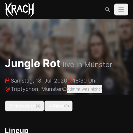
Jungle Rot
live in
Münster
Samstag, 18. Juli 2026
18:30 Uhr
Triptychon
,
Münster
Stimmt was nicht?
Interessiert
Dabei
(
0
)
(
0
)
Lineup