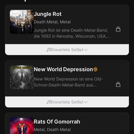
Jungle Rot
Death Metal, Metal
Jungle Rot ist eine Death-Metal-Band,
die 1992 in Kenosha, Wisconsin, USA,
gegründet wurde. Ihr Sound zeichnet
sich...
Erwartete Setlist
New World Depression
New World Depression ist eine Old-
School-Death-Metal-Band aus
Emsdetten im Münsterland, gegründet
2005. Inspiriert von...
Erwartete Setlist
Rats Of Gomorrah
Metal, Death Metal