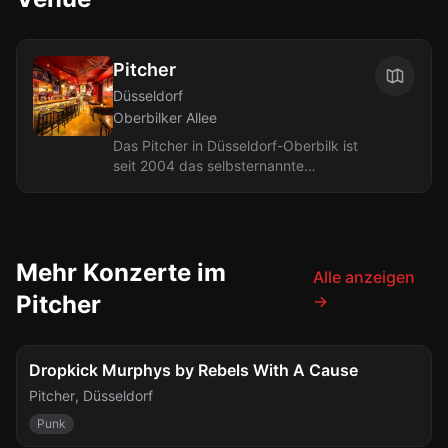
Pitcher
Düsseldorf
Oberbilker Allee
Das Pitcher in Düsseldorf-Oberbilk ist
seit 2004 das selbsternannte
„Rock'n'Roll Headquarter" der Stadt.
Die Rock-Bar an der Oberbilker Allee
bietet...
Mehr Konzerte im
Alle anzeigen
Pitcher
→
TRIBUTE
Sa., 8. Aug.
Dropkick Murphys by Rebels With A Cause
Pitcher
,
Düsseldorf
Punk