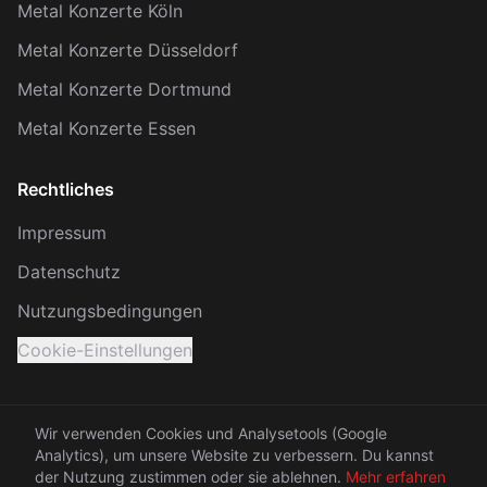
Metal Konzerte Köln
Metal Konzerte Düsseldorf
Metal Konzerte Dortmund
Metal Konzerte Essen
Rechtliches
Impressum
Datenschutz
Nutzungsbedingungen
Cookie-Einstellungen
Wir verwenden Cookies und Analysetools (Google
Analytics), um unsere Website zu verbessern. Du kannst
© 2026 KRACH. Alle Rechte vorbehalten.
der Nutzung zustimmen oder sie ablehnen.
Mehr erfahren
Made with 🤘 between Rhein and Ruhr