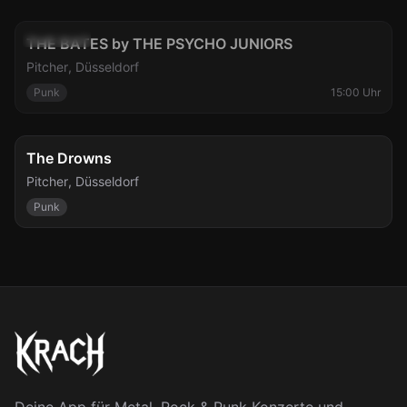
TRIBUTE
So., 9. Aug.
Abgesagt
THE BATES by THE PSYCHO JUNIORS
Pitcher
,
Düsseldorf
Punk
15:00 Uhr
Mo., 10. Aug.
The Drowns
Pitcher
,
Düsseldorf
Punk