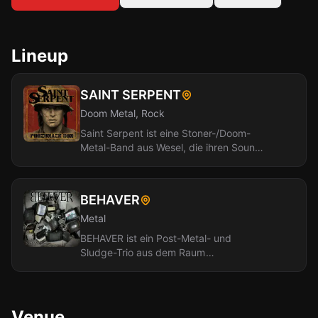
Lineup
SAINT SERPENT
Doom Metal, Rock
Saint Serpent ist eine Stoner-/Doom-
Metal-Band aus Wesel, die ihren Sound
selbst als "Stoner-Metal mit...
BEHAVER
Metal
BEHAVER ist ein Post-Metal- und
Sludge-Trio aus dem Raum
Düsseldorf/Köln/Wuppertal. Die Band
aus Dan, Patrick und...
Venue