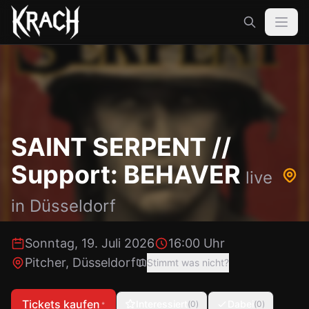
SAINT SERPENT //
Support: BEHAVER
live
in
Düsseldorf
Sonntag, 19. Juli 2026
16:00 Uhr
Pitcher
,
Düsseldorf
Stimmt was nicht?
Tickets kaufen
Interessiert
Dabei
(
0
)
(
0
)
*