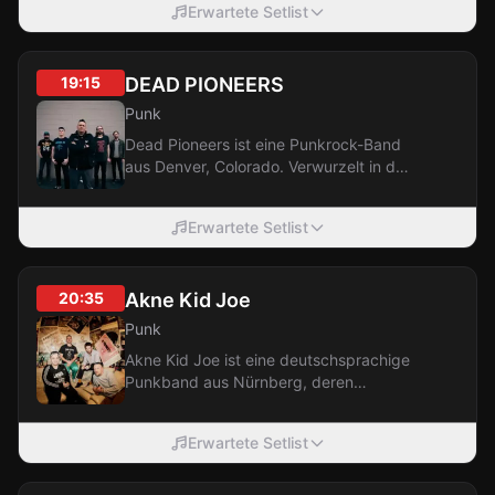
Erwartete Setlist
19:15
DEAD PIONEERS
Punk
Dead Pioneers ist eine Punkrock-Band
aus Denver, Colorado. Verwurzelt in der
Punk-Ästhetik, scheuen sie sich nicht,...
Erwartete Setlist
20:35
Akne Kid Joe
Punk
Akne Kid Joe ist eine deutschsprachige
Punkband aus Nürnberg, deren
Mitglieder sich in der Kneipe Arsch &
Friedrich...
Erwartete Setlist