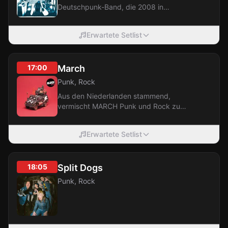
Deutschpunk-Band, die 2008 in
Kärnten gegründet wurde und heute in
Graz beheimatet...
Erwartete Setlist
17:00
March
Punk, Rock
Aus den Niederlanden stammend,
vermischt MARCH Punk und Rock zu
einem rohen Sound mit eingängigen
Hooks, verglichen mit...
Erwartete Setlist
18:05
Split Dogs
Punk, Rock