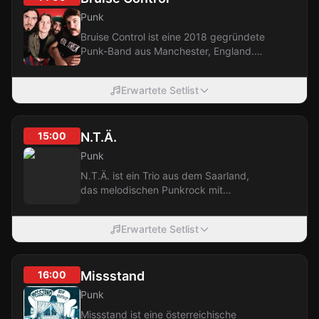
Punk
Bruise Control ist eine 2018 gegründete
Punk-Band aus Manchester, England.
Ihr Sound bewegt sich zwischen
Garage-Punk,...
Erwartete Setlist
15:00
N.T.Ä.
Punk
N.T.Ä. ist ein Trio aus dem Saarland,
das melodischen Punkrock mit
Streetpunk- und Hardcore-Punk-
Einflüssen spielt und...
Erwartete Setlist
16:00
Missstand
Punk
Missstand ist eine österreichische