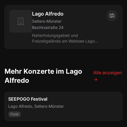
Lago Alfredo
Selters-Münster
Bezirksstraße 24
Naherholungsgebiet und
Freizeitgelände am Waldsee Lago
Alfredo in Selters-Münster (Taunus),
Hessen. Idyllisch zwischen Badesee,
Wiesen und Wald...
Mehr Konzerte im Lago
Alle anzeigen
Alfredo
→
Fr., 23. Juli
SEEPOGO Festival
Lago Alfredo
,
Selters-Münster
Punk