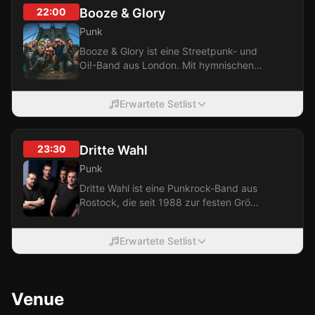
22:00
Booze & Glory
Punk
Booze & Glory ist eine Streetpunk- und
Oi!-Band aus London. Mit hymnischen
Singalong-Refrains und einem
traditionellen...
Erwartete Setlist
23:30
Dritte Wahl
Punk
Dritte Wahl ist eine Punkrock-Band aus
Rostock, die seit 1988 zur festen Größe
der deutschen Punkszene gehört. Mit
über...
Erwartete Setlist
Venue