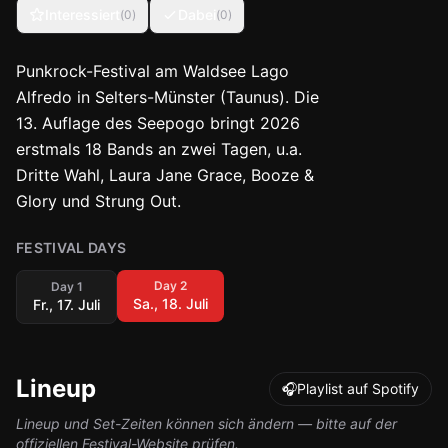
Interessiert
Dabei
(
0
)
(
0
)
Punkrock-Festival am Waldsee Lago
Alfredo in Selters-Münster (Taunus). Die
13. Auflage des Seepogo bringt 2026
erstmals 18 Bands an zwei Tagen, u.a.
Dritte Wahl, Laura Jane Grace, Booze &
Glory und Strung Out.
FESTIVAL DAYS
Day
2
Day
1
Sa., 18. Juli
Fr., 17. Juli
Lineup
🎧
Playlist auf Spotify
Lineup und Set-Zeiten können sich ändern — bitte auf der
offiziellen Festival-Website prüfen.