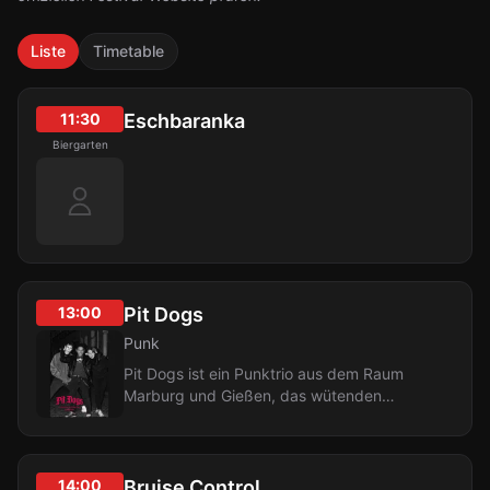
Liste
Timetable
11:30
Eschbaranka
Biergarten
13:00
Pit Dogs
Punk
Pit Dogs ist ein Punktrio aus dem Raum
Marburg und Gießen, das wütenden
Punk mit melodischem Grunge
verbindet. Die Band...
14:00
Bruise Control