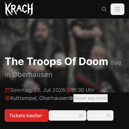
The Troops Of Doom
live
in
Oberhausen
Sonntag, 26. Juli 2026
16:30 Uhr
Kulttempel
,
Oberhausen
Stimmt was nicht?
Tickets kaufen
Interessiert
Dabei
(
0
)
(
1
)
*