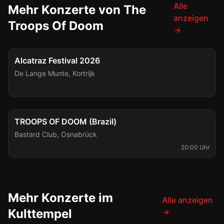
Alle
Mehr Konzerte von The
anzeigen
Troops Of Doom
→
FESTIVAL
Sa., 8. Aug.
Alcatraz Festival 2026
De Lange Munte
,
Kortrijk
Sa., 22. Aug.
TROOPS OF DOOM (Brazil)
Bastard Club
,
Osnabrück
20:00 Uhr
Mehr Konzerte im
Alle anzeigen
Kulttempel
→