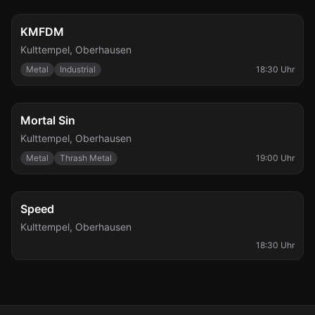
Di., 11. Aug.
KMFDM
Kulttempel
,
Oberhausen
Metal
Industrial
18:30 Uhr
Fr., 14. Aug.
Mortal Sin
Kulttempel
,
Oberhausen
Metal
Thrash Metal
19:00 Uhr
Di., 25. Aug.
Speed
Kulttempel
,
Oberhausen
18:30 Uhr