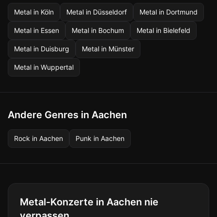
Metal
in
Köln
Metal
in
Düsseldorf
Metal
in
Dortmund
Metal
in
Essen
Metal
in
Bochum
Metal
in
Bielefeld
Metal
in
Duisburg
Metal
in
Münster
Metal
in
Wuppertal
Andere Genres in Aachen
Rock
in
Aachen
Punk
in
Aachen
Metal-Konzerte in Aachen nie
verpassen