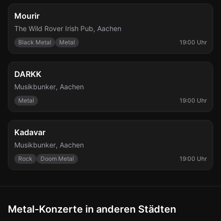
Mi., 7. Okt.
Mourir
The Wild Rover Irish Pub
,
Aachen
Black Metal
Metal
19:00 Uhr
Do., 3. Dez.
DARKK
Musikbunker
,
Aachen
Metal
19:00 Uhr
So., 6. Dez.
Kadavar
Musikbunker
,
Aachen
Rock
Doom Metal
19:00 Uhr
Metal-Konzerte in anderen Städten