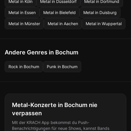
Metal
in
Köln
Metal
in
Düsseldorf
Metal
in
Dortmund
Metal
in
Essen
Metal
in
Bielefeld
Metal
in
Duisburg
Metal
in
Münster
Metal
in
Aachen
Metal
in
Wuppertal
Andere Genres in Bochum
Rock
in
Bochum
Punk
in
Bochum
Metal-Konzerte in Bochum nie
verpassen
Mit der KRACH App bekommst du Push-
Benachrichtigungen für neue Shows, kannst Bands