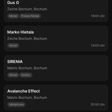
Mi., 28. Okt.
Gus G
Zeche Bochum
,
Bochum
Metal
Power Metal
19:00 Uhr
Do., 29. Okt.
Marko Hietala
Zeche Bochum
,
Bochum
Metal
19:00 Uhr
Mi., 4. Nov.
SIRENIA
Matrix Bochum
,
Bochum
Metal
Gothic
Sa., 7. Nov.
Avalanche Effect
Matrix Bochum
,
Bochum
Metalcore
20:00 Uhr