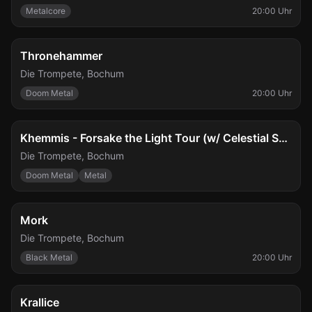
Metalcore
20:00 Uhr
Do., 8. Okt.
Thronehammer
Die Trompete
,
Bochum
Doom Metal
20:00 Uhr
Sa., 10. Okt.
Khemmis - Forsake the Light Tour (w/ Celestial Sanctuary)
Die Trompete
,
Bochum
Doom Metal
Metal
Do., 15. Okt.
Mork
Die Trompete
,
Bochum
Black Metal
20:00 Uhr
Sa., 17. Okt.
Krallice