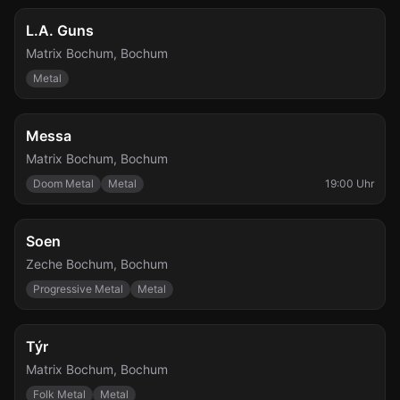
Fr., 13. Nov.
L.A. Guns
Matrix Bochum
,
Bochum
Metal
Sa., 14. Nov.
Messa
Matrix Bochum
,
Bochum
Doom Metal
Metal
19:00 Uhr
Mo., 16. Nov.
Soen
Zeche Bochum
,
Bochum
Progressive Metal
Metal
Do., 26. Nov.
Týr
Matrix Bochum
,
Bochum
Folk Metal
Metal