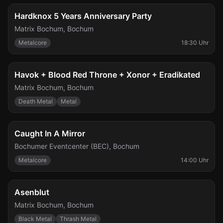
Sa., 5. Sept.
Hardknox 5 Years Anniversary Party
Matrix Bochum
,
Bochum
Metalcore
18:30 Uhr
Fr., 11. Sept.
Havok + Blood Red Throne + Xonor + Eradikated
Matrix Bochum
,
Bochum
Death Metal
Metal
Sa., 12. Sept.
Caught In A Mirror
Bochumer Eventcenter (BEC)
,
Bochum
Metalcore
14:00 Uhr
Do., 17. Sept.
Asenblut
Matrix Bochum
,
Bochum
Black Metal
Thrash Metal