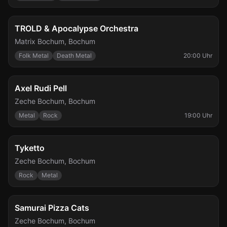
So., 20. Sept.
TROLD & Apocalypse Orchestra
Matrix Bochum
,
Bochum
Folk Metal
Death Metal
20:00 Uhr
So., 27. Sept.
Axel Rudi Pell
Zeche Bochum
,
Bochum
Metal
Rock
19:00 Uhr
Mo., 5. Okt.
Tyketto
Zeche Bochum
,
Bochum
Rock
Metal
Mi., 7. Okt.
Samurai Pizza Cats
Zeche Bochum
,
Bochum