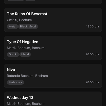
Fr., 27. Nov.
The Ruins Of Beverast
Gleis 9
,
Bochum
Metal
Black Metal
19:30 Uhr
Fr., 27. Nov.
Type Of Negative
Matrix Bochum
,
Bochum
Gothic
Metal
20:00 Uhr
So., 29. Nov.
Nivo
Rotunde Bochum
,
Bochum
Metalcore
20:00 Uhr
Mo., 30. Nov.
Wednesday 13
Matrix Bochum
,
Bochum