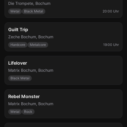
Die Trompete
,
Bochum
Metal
Black Metal
20:00 Uhr
Do., 22. Okt.
Guilt Trip
Zeche Bochum
,
Bochum
Hardcore
Metalcore
19:00 Uhr
Fr., 23. Okt.
Lifelover
Matrix Bochum
,
Bochum
Black Metal
Sa., 24. Okt.
Rebel Monster
Matrix Bochum
,
Bochum
Metal
Rock